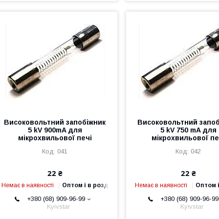
Високовольтний запобіжник
Високовольтний запоб
5 kV 900mA для
5 kV 750 mA для
мікрохвильової печі
мікрохвильової пе
041
042
22 ₴
22 ₴
Немає в наявності
Оптом і в роздріб
Немає в наявності
Оптом і
+380 (68) 909-96-99
+380 (68) 909-96-99
Kyivstar
Kyivstar