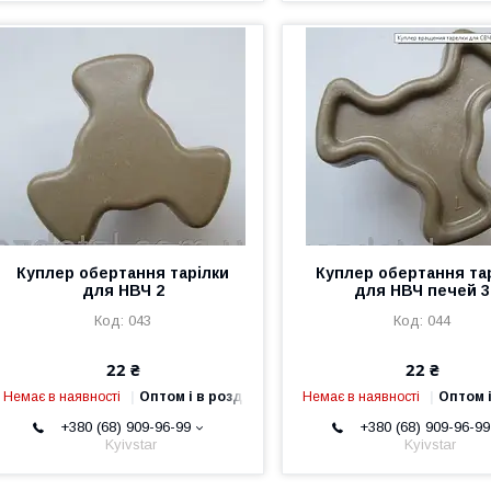
Куплер обертання тарілки
Куплер обертання та
для НВЧ 2
для НВЧ печей 3
043
044
22 ₴
22 ₴
Немає в наявності
Оптом і в роздріб
Немає в наявності
Оптом і
+380 (68) 909-96-99
+380 (68) 909-96-99
Kyivstar
Kyivstar