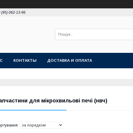
 (95) 062-13-96
АС
КОНТАКТЫ
ДОСТАВКА И ОПЛАТА
апчастини для мікрохвильові печі (нвч)