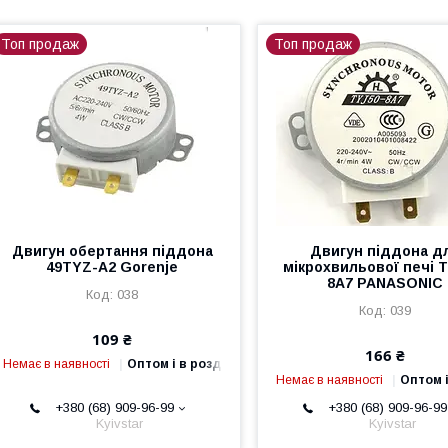
Топ продаж
Топ продаж
Двигун обертання піддона
Двигун піддона д
49TYZ-A2 Gorenje
мікрохвильової печі 
8A7 PANASONIC
038
039
109 ₴
166 ₴
Немає в наявності
Оптом і в роздріб
Немає в наявності
Оптом і
+380 (68) 909-96-99
+380 (68) 909-96-99
Kyivstar
Kyivstar