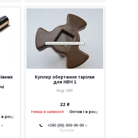
іжник
Куплер обертання тарілки
для НВЧ 1
чі
043
22 ₴
Немає в наявності
Оптом і в роздріб
 в роздріб
+380 (68) 909-96-99
Kyivstar