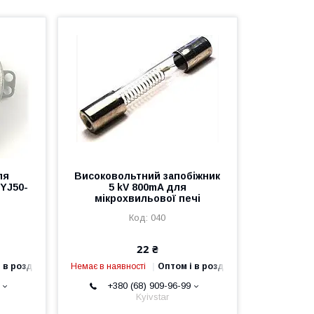
ля
Високовольтний запобіжник
TYJ50-
5 kV 800mA для
мікрохвильової печі
040
22 ₴
 в роздріб
Немає в наявності
Оптом і в роздріб
+380 (68) 909-96-99
Kyivstar