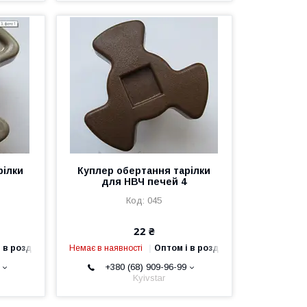
рілки
Куплер обертання тарілки
для НВЧ печей 4
045
22 ₴
 в роздріб
Немає в наявності
Оптом і в роздріб
+380 (68) 909-96-99
Kyivstar