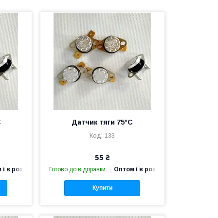
C
Датчик тяги 75°С
133
55 ₴
 і в роздріб
Готово до відправки
Оптом і в роздріб
Купити