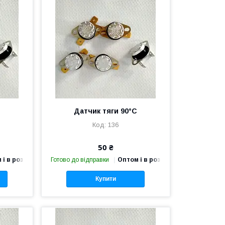
С
Датчик тяги 90°С
136
50 ₴
 і в роздріб
Готово до відправки
Оптом і в роздріб
Купити