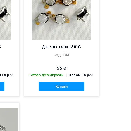
С
Датчик тяги 130°С
144
55 ₴
 і в роздріб
Готово до відправки
Оптом і в роздріб
Купити