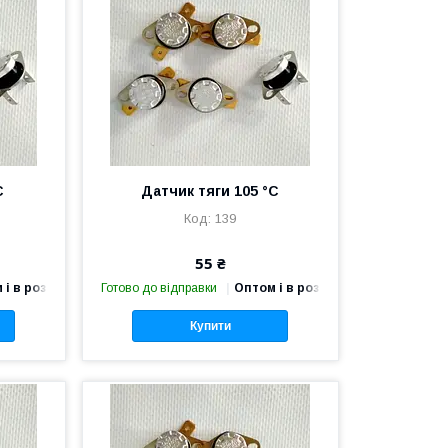
С
Датчик тяги 105 °C
139
55 ₴
 і в роздріб
Готово до відправки
Оптом і в роздріб
Купити