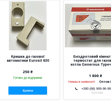
Кришка до газової
Бездротовий кімна
автоматики Eurosit 630
термостат для газо
котла Generous Туре
250 ₴
1 800 ₴
Готово до відправки
Немає в наявності
Оптом і
+380 (68) 909-96-99
Купити
Kyivstar