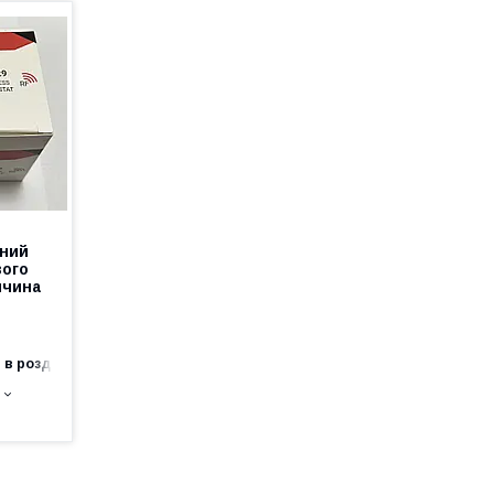
тний
вого
ччина
 в роздріб