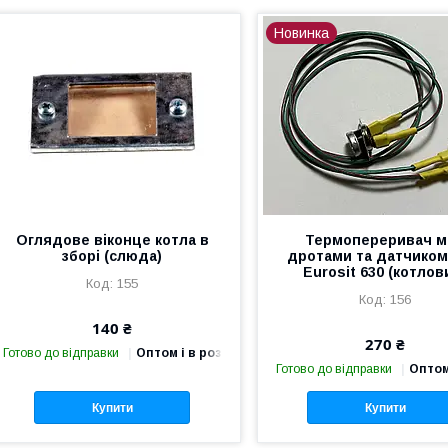
Новинка
Оглядове віконце котла в
Термопереривач м
зборі (слюда)
дротами та датчиком
Eurosit 630 (котлов
155
156
140 ₴
270 ₴
Готово до відправки
Оптом і в роздріб
Готово до відправки
Оптом
Купити
Купити