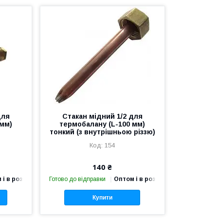
для
Стакан мідний 1/2 для
 мм)
термобалану (L-100 мм)
тонкий (з внутрішньою різзю)
154
140 ₴
 і в роздріб
Готово до відправки
Оптом і в роздріб
Купити