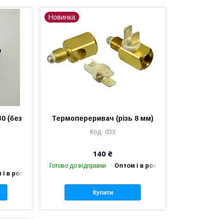
Новинка
30 (без
Термопереривач (різь 8 мм)
033
140 ₴
Готово до відправки
Оптом і в роздріб
 і в роздріб
Купити