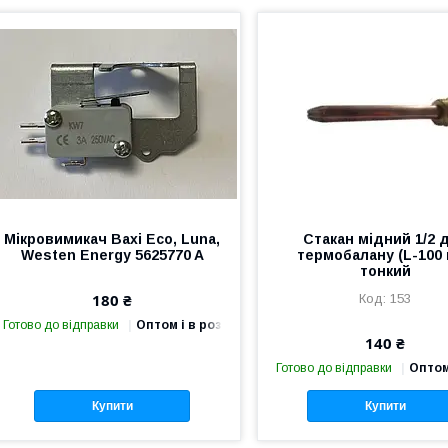
Мікровимикач Baxi Eco, Luna,
Стакан мідний 1/2 
Westen Energy 5625770 A
термобалану (L-100
тонкий
180 ₴
153
Готово до відправки
Оптом і в роздріб
140 ₴
Готово до відправки
Оптом
Купити
Купити