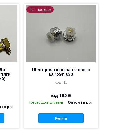
Топ продаж
9 з
Шестірня клапана газового
 тяги
EuroSit 630
ий)
11
від 185 ₴
Готово до відправки
Оптом і в роздріб
 і в роздріб
Купити