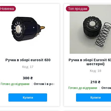
Новинка
Топ продаж
Ручка в зборі eurosit 630
Ручка в зборі Eurosit 6
шестерні)
17
18
300 ₴
210 ₴
Готово до відправки
Оптом і в роздріб
Готово до відправки
Оптом
Купити
Купити