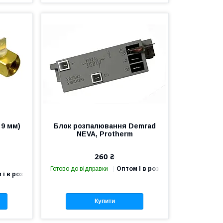
 9 мм)
Блок розпалювання Demrad
NEVA, Protherm
260 ₴
Готово до відправки
Оптом і в роздріб
 і в роздріб
Купити