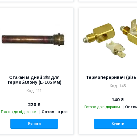
Стакан мідний 3/8 для
Термопереривач (різь
термобалону (L-105 мм)
145
111
140 ₴
220 ₴
Готово до відправки
Оптом
Готово до відправки
Оптом і в роздріб
Купити
Купити