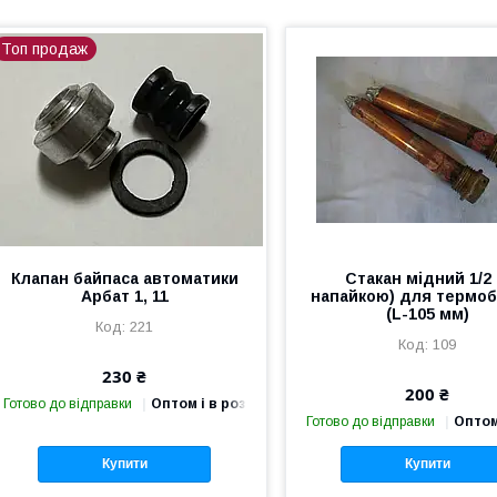
Топ продаж
Клапан байпаса автоматики
Стакан мідний 1/2 
Арбат 1, 11
напайкою) для термо
(L-105 мм)
221
109
230 ₴
200 ₴
Готово до відправки
Оптом і в роздріб
Готово до відправки
Оптом
Купити
Купити