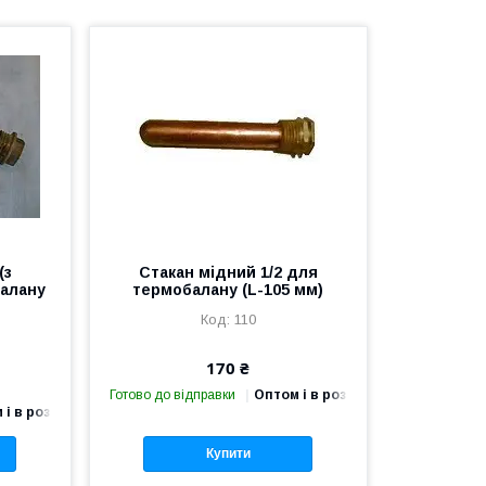
(з
Стакан мідний 1/2 для
балану
термобалану (L-105 мм)
110
170 ₴
Готово до відправки
Оптом і в роздріб
 і в роздріб
Купити