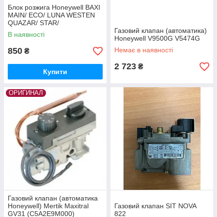
Блок розжига Honeywell BAXI
MAIN/ ECO/ LUNA WESTEN
QUAZAR/ STAR/
ENERGY(8510910 / 8511790)
Газовий клапан (автоматика)
В наявності
Honeywell V9500G V5474G
850
Немає в наявності
₴
2 723
₴
Купити
ОРИГИНАЛ
Газовий клапан (автоматика
Honeywell) Mertik Maxitral
Газовий клапан SIT NOVA
GV31 (C5A2E9M000)
822