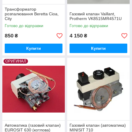
Трансформатор
розпалювання Beretta Cioa,
Газовий клапан Vaillant,
City
Protherm VK8515MR4571U
10026031/10041900015/R100
Готово до відправки
Готово до відправки
26031 (Brahma)
850
4 150
₴
₴
Купити
Купити
ОРИГИНАЛ
Автоматика (газовий клапан)
Газовий клапан (автоматика)
EUROSIT 630 (котлова)
MINISIT 710