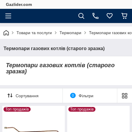
Gazlider.com
Товари та послуги
Термопари
Термопари газових кот
Термопари газових котлів (старого зразка)
Термопари газових котлів (старого
зразка)
Сортування
0
Фільтри
Топ продажів
Топ продажів