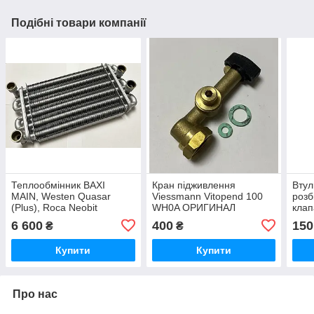
Подібні товари компанії
Теплообмінник BAXI
Кран підживлення
Втул
MAIN, Westen Quasar
Viessmann Vitopend 100
розб
(Plus), Roca Neobit
WH0A ОРИГИНАЛ
клап
Baxi
6 600
400
150
₴
₴
Купити
Купити
Про нас