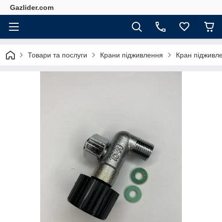
Gazlider.com
Товари та послуги
Крани підживлення
Кран підживл