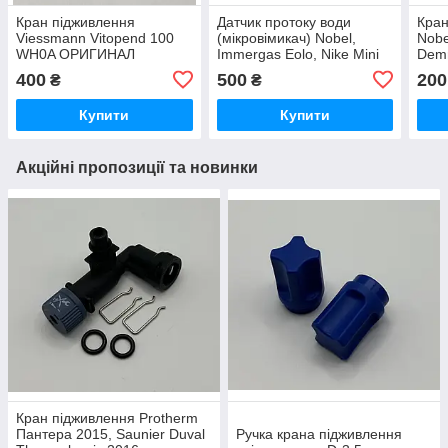
Кран підживлення
Датчик протоку води
Кран
Viessmann Vitopend 100
(мікровімикач) Nobel,
Nobe
WH0A ОРИГИНАЛ
Immergas Eolo, Nike Mini
Dem
1.015862, 1.019081 A
400
500
200
₴
₴
Купити
Купити
Акційні пропозиції та новинки
Кран підживлення Protherm
Пантера 2015, Saunier Duval
Ручка крана підживлення