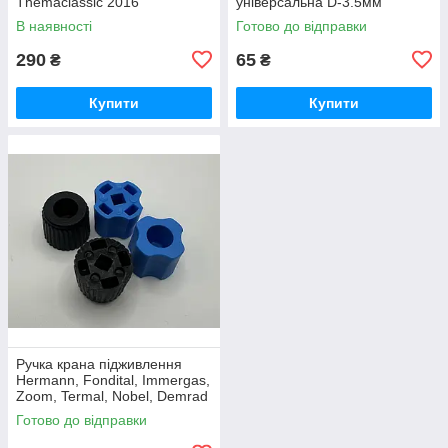
Themaclassic 2016
універсальна D-3.5мм
(0020217545)
В наявності
Готово до відправки
290
65
₴
₴
Купити
Купити
Ручка крана підживлення
Hermann, Fondital, Immergas,
Zoom, Termal, Nobel, Demrad
Готово до відправки