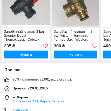
Запобіжний клапан 3 bar
Запобіжний клапан — 3
Запо
Saunier Duval
bar Ariston, Hermann,
bar 
Themaclassic, Cobitek,
Termet, Baxi, Westen,
Term
Isofast, Semia, Thematek
Demrad
Dem
235
300
400
₴
₴
Купити
Купити
Про нас
98% позитивних з 1081 відгука за рік
Працює з 20.01.2015
м. Харків
Клочкiвська 258, Харків, Україна
Контакти