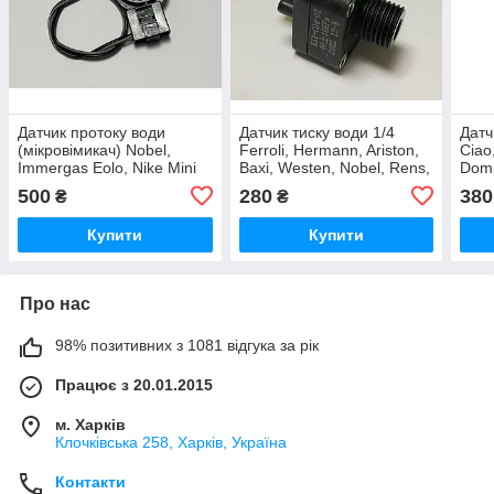
Датчик протоку води
Датчик тиску води 1/4
Датч
(мікровімикач) Nobel,
Ferroli, Hermann, Ariston,
Ciao
Immergas Eolo, Nike Mini
Baxi, Westen, Nobel, Rens,
Domi
1.015862, 1.019081 A
Solly, Zoom, Termal
мм 
500
280
380
₴
₴
Купити
Купити
Про нас
98% позитивних з 1081 відгука за рік
Працює з 20.01.2015
м. Харків
Клочкiвська 258, Харків, Україна
Контакти