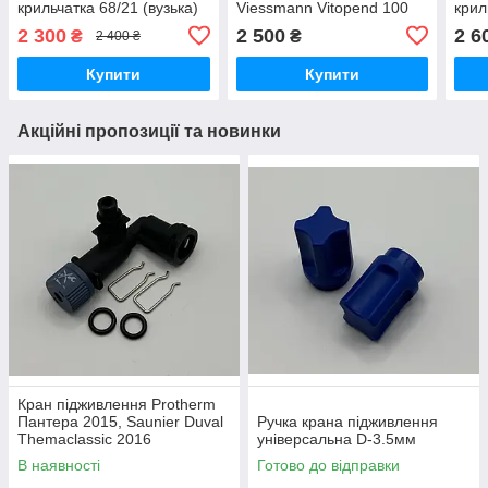
крильчатка 68/21 (вузька)
Viessmann Vitopend 100
крил
WН0A ,WHKA, WHEA
2 300
2 500
2 6
₴
₴
2 400 ₴
Купити
Купити
Акційні пропозиції та новинки
Кран підживлення Protherm
Пантера 2015, Saunier Duval
Ручка крана підживлення
Themaclassic 2016
універсальна D-3.5мм
(0020217545)
В наявності
Готово до відправки