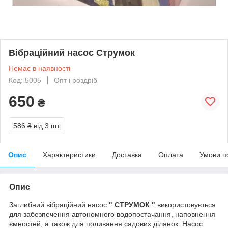
Вібраційний насос Струмок
Немає в наявності
Код: 5005
Опт і роздріб
650
₴
586 ₴
від 3 шт.
Опис
Характеристики
Доставка
Оплата
Умови п
Опис
Заглибний вібраційний насос
" СТРУМОК "
використовується
для забезпечення автономного водопостачання, наповнення
ємностей, а також для поливання садових ділянок. Насос