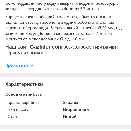
може подавати чисту воду з відкритих водойм, резервуарів,
колодязів і свердловин, завглибшки до 63 метрів.
Корпус насоса зроблений з алюмінію, обмотка статора —
мідна. Конструкція зроблена з одним робочим клапаном і
верхнім забором води. З'єднувальний патрубок Ø 20 мм, під
затискний хомут. Довжина мережевого кабелю 7 метрів.
Монтується в свердловинах Ø від 110 мм.
Наш сайт
Gazlider.com
068-909-96-99 Герман(Viber)
Приємних покупок!
Приховати
Характеристики
Основні атрибути
Країна виробник
Україна
Вид насоса
Вібраційний
Стан
Новий