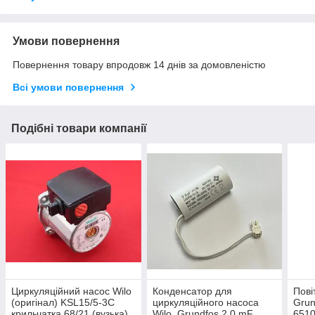
Умови повернення
Повернення товару впродовж 14 днів за домовленістю
Всі умови повернення
Подібні товари компанії
Циркуляційний насос Wilo
Конденсатор для
Пові
(оригінал) KSL15/5-3C
циркуляційного насоса
Grun
крильчатка 68/21 (вузька)
Wilo, Grundfos 2.0 mF
6510