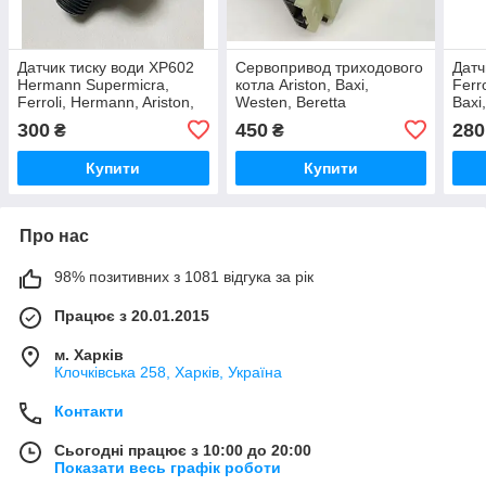
Датчик тиску води XP602
Сервопривод триходового
Датч
Hermann Supermicra,
котла Ariston, Baxi,
Ferr
Ferroli, Hermann, Ariston,
Westen, Beretta
Baxi
Baxi, Westen
Soll
300
450
280
₴
₴
Купити
Купити
Про нас
98% позитивних з 1081 відгука за рік
Працює з 20.01.2015
м. Харків
Клочкiвська 258, Харків, Україна
Контакти
Сьогодні працює з 10:00 до 20:00
Показати весь графік роботи