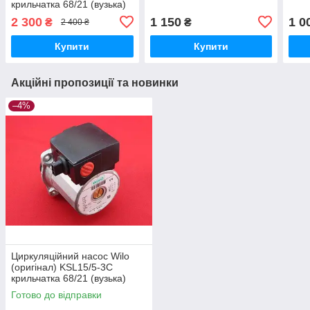
крильчатка 68/21 (вузька)
2 300
1 150
1 0
₴
₴
2 400 ₴
Купити
Купити
Акційні пропозиції та новинки
–4%
Циркуляційний насос Wilo
(оригінал) KSL15/5-3C
крильчатка 68/21 (вузька)
Готово до відправки