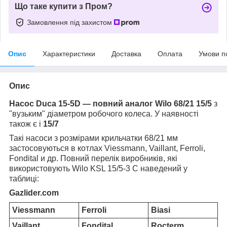
Що таке купити з Пром?
Замовлення під захистом
Опис
Характеристики
Доставка
Оплата
Умови п
Опис
Насос Duca 15-5D — повний аналог Wilo 68/21 15/5
з
"вузьким" діаметром робочого колеса. У наявності
також є і
15/7
Такі насоси з розмірами крильчатки 68/21 мм
застосовуються в котлах Viessmann, Vaillant, Ferroli,
Fondital и др. Повний перелік виробників, які
використовують Wilo KSL 15/5-3 C наведений у
таблиці:
Gazlider.com
Viessmann
Ferroli
Biasi
Vaillant
Fondital
Rocterm