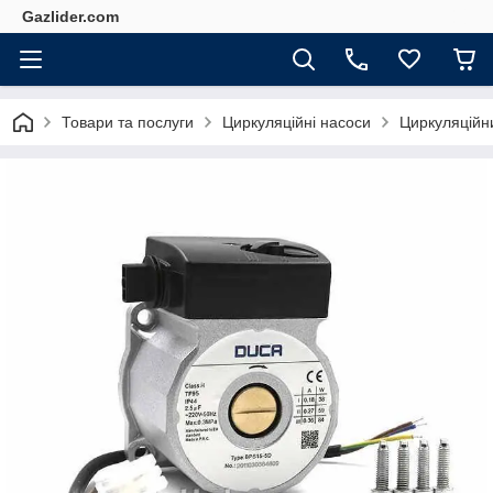
Gazlider.com
Товари та послуги
Циркуляційні насоси
Циркуляційни