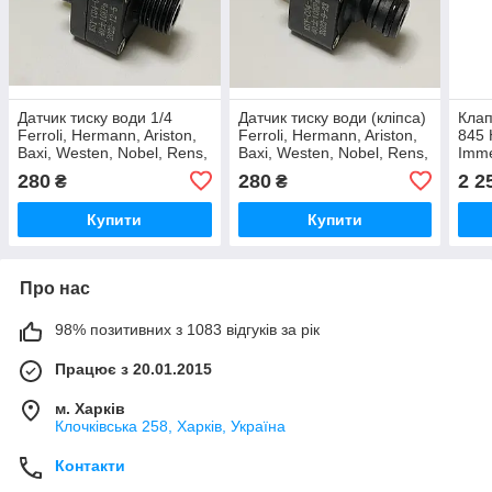
Датчик тиску води 1/4
Датчик тиску води (кліпса)
Клап
Ferroli, Hermann, Ariston,
Ferroli, Hermann, Ariston,
845 
Baxi, Westen, Nobel, Rens,
Baxi, Westen, Nobel, Rens,
Imme
Solly, Zoom, Termal
Solly, Zoom, Termal
Ferro
280
280
2 2
₴
₴
Bos
Купити
Купити
Про нас
98% позитивних з 1083 відгуків за рік
Працює з 20.01.2015
м. Харків
Клочкiвська 258, Харків, Україна
Контакти