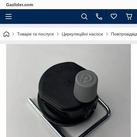
Gazlider.com
Товари та послуги
Циркуляційні насоси
Повітровідвід