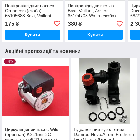
Повітровідвідник насоса
Повітровідвідник котла
Цирк
Grundfoss (скоба)
Baxi, Vaillant, Ariston
Duca
65105683 Baxi, Vaillant,
65104703 Watts (скоба)
68/2
Ariston, Viessmann
Viess
175
380
2 3
₴
₴
Fond
Купити
Купити
Акційні пропозиції та новинки
–4%
Циркуляційний насос Wilo
Гідравлічний вузол лівий
(оригінал) KSL15/5-3C
Demrad Neva/Atron. Protherm
крильчатка 68/21 (вузька)
Lynx/Jaguar/Gepard