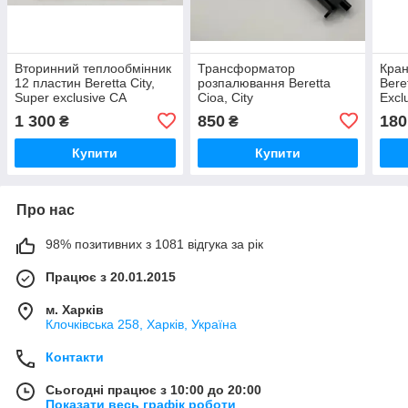
Вторинний теплообмінник
Трансформатор
Кра
12 пластин Beretta City,
розпалювання Beretta
Beret
Super exclusive CA
Cioa, City
Excl
10026031/10041900015/R1002603
Supe
1 300
850
180
₴
₴
(Brahma)
Купити
Купити
Про нас
98% позитивних з 1081 відгука за рік
Працює з 20.01.2015
м. Харків
Клочкiвська 258, Харків, Україна
Контакти
Сьогодні працює з 10:00 до 20:00
Показати весь графік роботи