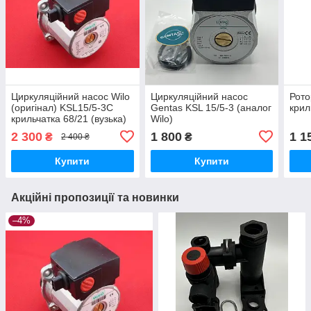
Циркуляційний насос Wilo
Циркуляційний насос
Рото
(оригінал) KSL15/5-3C
Gentas KSL 15/5-3 (аналог
крил
крильчатка 68/21 (вузька)
Wilo)
2 300
1 800
1 1
₴
₴
2 400 ₴
Купити
Купити
Акційні пропозиції та новинки
–4%