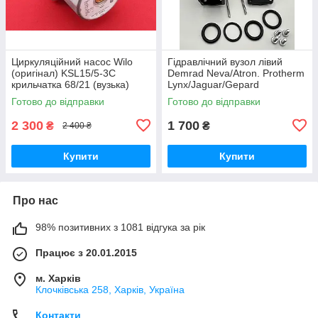
Циркуляційний насос Wilo
Гідравлічний вузол лівий
(оригінал) KSL15/5-3C
Demrad Neva/Atron. Protherm
крильчатка 68/21 (вузька)
Lynx/Jaguar/Gepard
0020118698/D003202242
Готово до відправки
Готово до відправки
2 300
1 700
₴
₴
2 400 ₴
Купити
Купити
Про нас
98% позитивних з 1081 відгука за рік
Працює з 20.01.2015
м. Харків
Клочкiвська 258, Харків, Україна
Контакти