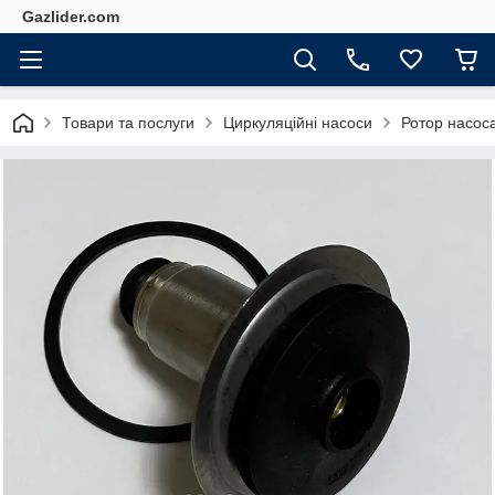
Gazlider.com
Товари та послуги
Циркуляційні насоси
Ротор насоса