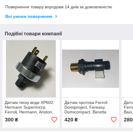
Повернення товару впродовж 14 днів за домовленістю
Всі умови повернення
Подібні товари компанії
Датчик тиску води XP602
Датчик протока Ferroli
Датч
Hermann Supermicra,
Domiproject, Fereasy,
Ferr
Ferroli, Hermann, Ariston,
Domicompact, Beretta
Baxi
Baxi, Westen
Soll
300
420
280
₴
₴