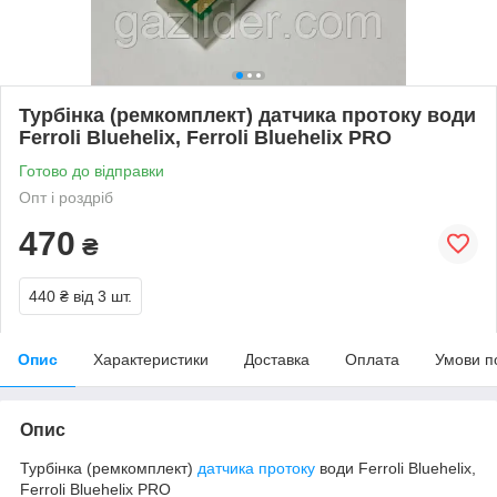
Турбінка (ремкомплект) датчика протоку води
Ferroli Bluehelix, Ferroli Bluehelix PRO
Готово до відправки
Опт і роздріб
470
₴
440 ₴
від 3 шт.
Опис
Характеристики
Доставка
Оплата
Умови п
Опис
Турбінка (ремкомплект)
датчика протоку
води Ferroli Bluehelix,
Ferroli Bluehelix PRO