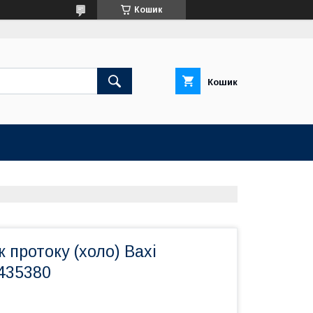
Кошик
Кошик
к протоку (холо) Baxi
435380