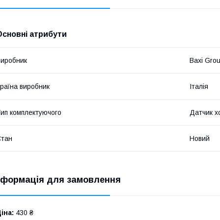
Основні атрибути
иробник
Baxi Gro
раїна виробник
Італія
ип комплектуючого
Датчик х
Стан
Новий
нформація для замовлення
іна:
430 ₴