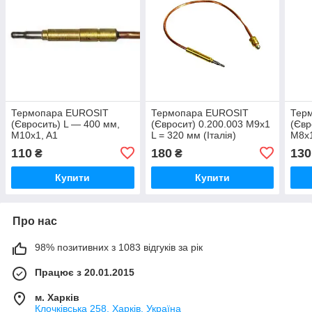
Термопара EUROSIT
Термопара EUROSIT
Тер
(Євросить) L — 400 мм,
(Євросит) 0.200.003 M9x1
(Євр
M10x1, A1
L = 320 мм (Італія)
M8x1
ОРИГИНАЛ
110
180
130
₴
₴
Купити
Купити
Про нас
98% позитивних з 1083 відгуків за рік
Працює з 20.01.2015
м. Харків
Клочкiвська 258, Харків, Україна