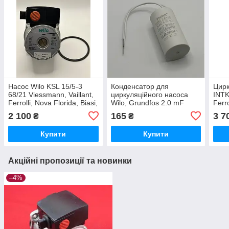
Насос Wilo KSL 15/5-3
Конденсатор для
Цирк
68/21 Viessmann, Vaillant,
циркуляційного насоса
INTK
Ferrolli, Nova Florida, Biasi,
Wilo, Grundfos 2.0 mF
Ferr
Protherm, Saunier Duval
Chaf
2 100
165
3 7
₴
₴
Flor
Купити
Купити
Акційні пропозиції та новинки
–4%