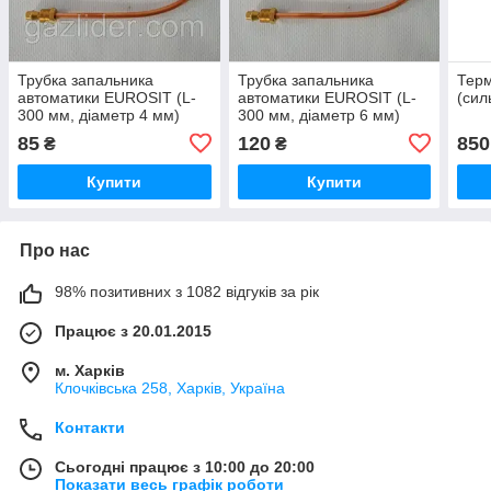
Трубка запальника
Трубка запальника
Терм
автоматики EUROSIT (L-
автоматики EUROSIT (L-
(сил
300 мм, діаметр 4 мм)
300 мм, діаметр 6 мм)
85
120
850
₴
₴
Купити
Купити
Про нас
98% позитивних з 1082 відгуків за рік
Працює з 20.01.2015
м. Харків
Клочкiвська 258, Харків, Україна
Контакти
Сьогодні працює з 10:00 до 20:00
Показати весь графік роботи