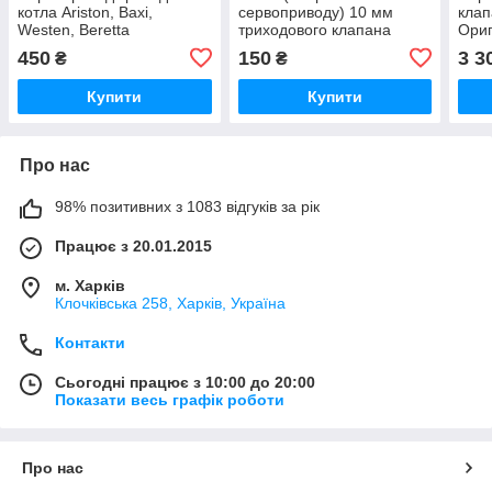
котла Ariston, Baxi,
сервоприводу) 10 мм
кла
Westen, Beretta
триходового клапана
Ориг
Hermann, Tiberis,
450
150
3 3
₴
₴
Italtherm, Protherm,
Demrad
Купити
Купити
Про нас
98% позитивних з 1083 відгуків за рік
Працює з 20.01.2015
м. Харків
Клочкiвська 258, Харків, Україна
Контакти
Сьогодні працює з 10:00 до 20:00
Показати весь графік роботи
Про нас