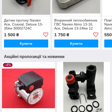
Датчик протоку Navien
Вторинний теплообмінник
Пові
Ace, Coaxial, Deluxe 13-
ГВС Navien Atmo 13-16,
Navi
35kw 30002724C
Ace, Deluxe 13-24kw 12
Atm
пластин
300
1 500
1 750
550
₴
₴
Купити
Купити
Акційні пропозиції та новинки
–4%