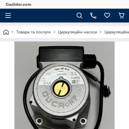
Gazlider.com
Товари та послуги
Циркуляційні насоси
Циркуляційни