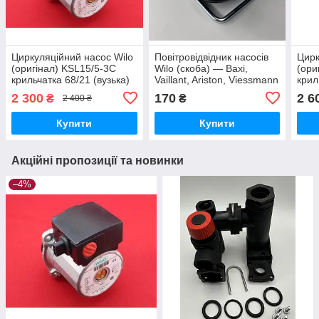
Циркуляційний насос Wilo
Повітровідвідник насосів
Цирк
(оригінал) KSL15/5-3C
Wilo (скоба) — Baxi,
(ори
крильчатка 68/21 (вузька)
Vaillant, Ariston, Viessmann
крил
2 300
170
2 6
₴
₴
2 400 ₴
Купити
Купити
Акційні пропозиції та новинки
–4%