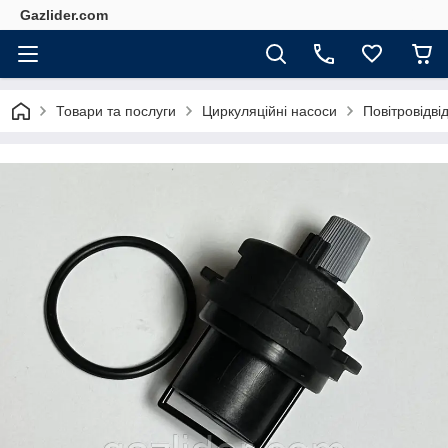
Gazlider.com
Товари та послуги
Циркуляційні насоси
Повітровідві