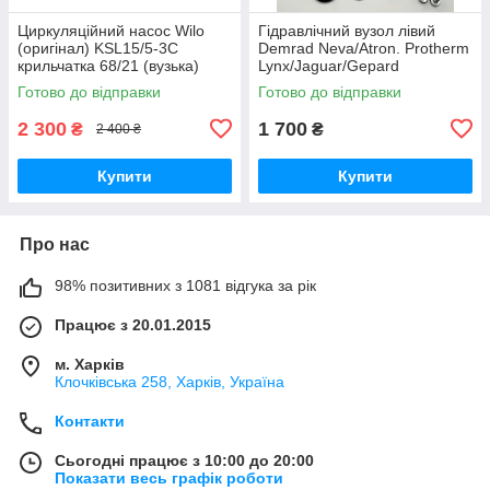
Циркуляційний насос Wilo
Гідравлічний вузол лівий
(оригінал) KSL15/5-3C
Demrad Neva/Atron. Protherm
крильчатка 68/21 (вузька)
Lynx/Jaguar/Gepard
0020118698/D003202242
Готово до відправки
Готово до відправки
2 300
1 700
₴
₴
2 400 ₴
Купити
Купити
Про нас
98% позитивних з 1081 відгука за рік
Працює з 20.01.2015
м. Харків
Клочкiвська 258, Харків, Україна
Контакти
Сьогодні працює з 10:00 до 20:00
Показати весь графік роботи