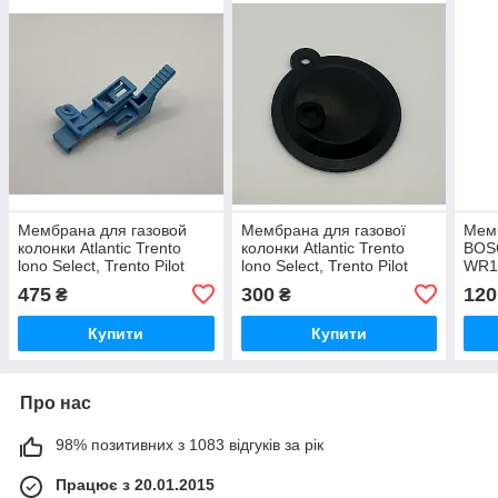
Мембрана для газовой
Мембрана для газової
Мем
колонки Atlantic Trento
колонки Atlantic Trento
BOS
lono Select, Trento Pilot
lono Select, Trento Pilot
WR1
MAX 11
MAX 11
WR1
475
300
120
₴
₴
WR1
Купити
Купити
Про нас
98% позитивних з 1083 відгуків за рік
Працює з 20.01.2015