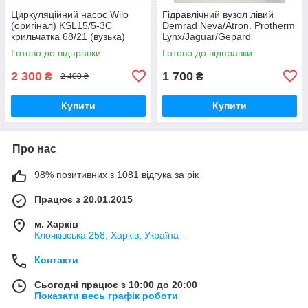
Циркуляційний насос Wilo
Гідравлічний вузол лівий
(оригінал) KSL15/5-3C
Demrad Neva/Atron. Protherm
крильчатка 68/21 (вузька)
Lynx/Jaguar/Gepard
0020118698/D003202242
Готово до відправки
Готово до відправки
2 300
1 700
₴
₴
2 400 ₴
Купити
Купити
Про нас
98% позитивних з 1081 відгука за рік
Працює з 20.01.2015
м. Харків
Клочкiвська 258, Харків, Україна
Контакти
Сьогодні працює з 10:00 до 20:00
Показати весь графік роботи