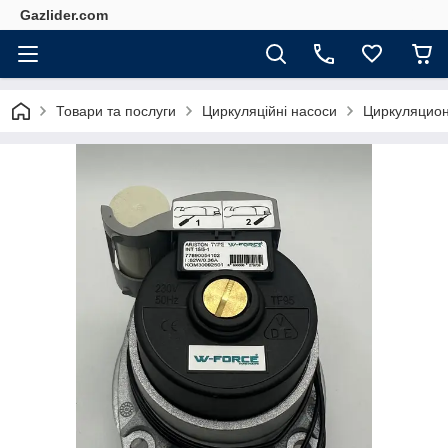
Gazlider.com
Товари та послуги
Циркуляційні насоси
Циркуляционн