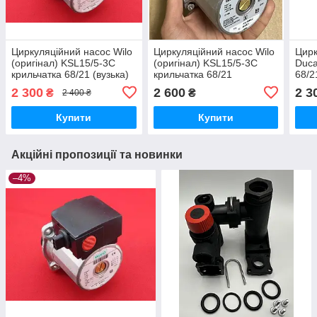
Циркуляційний насос Wilo
Циркуляційний насос Wilo
Цирк
(оригінал) KSL15/5-3C
(оригінал) KSL15/5-3C
Duca
крильчатка 68/21 (вузька)
крильчатка 68/21
68/2
Viess
2 300
2 600
2 3
₴
₴
2 400 ₴
Fond
Купити
Купити
Акційні пропозиції та новинки
–4%