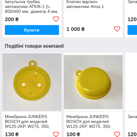
Імпульсна трубка
Клапан відсікач
Запа
автоматики АПОК-1 (L-
автоматики Апок-1
800/400 мм, діаметр 4 мм,
гайка М10)
200
120
₴
1 000
₴
Купити
Подібні товари компанії
Мембрана JUNKERS
Мембрана JUNKERS
Запа
BOSCH для моделей
BOSCH для моделей
W125-2KP, W275, 350,
W125-2KP, W275, 350,
400-1KP, ZR/ZWR18, 24-
400-1KP, ZR/ZWR18, 24-
130
100
120
₴
₴
3KE, 2WE24-2K
3KE, 2WE24-2K