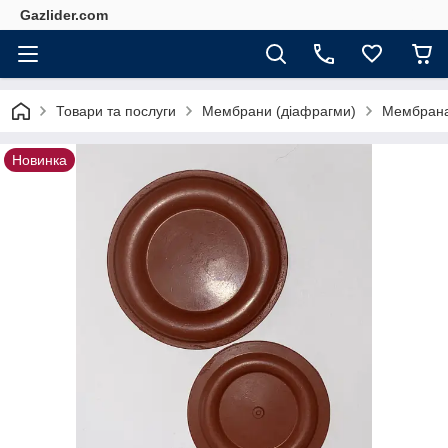
Gazlider.com
Товари та послуги
Мембрани (діафрагми)
Мембрана 
Новинка