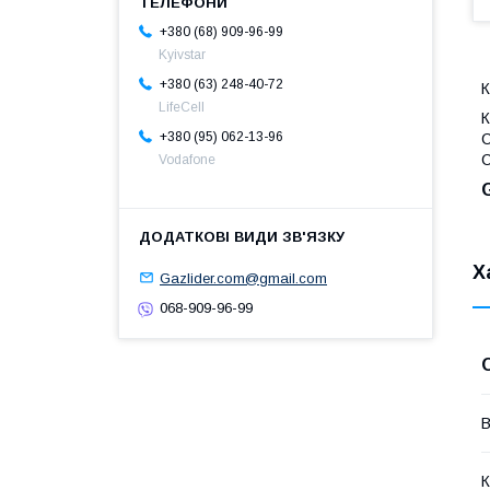
+380 (68) 909-96-99
Kyivstar
+380 (63) 248-40-72
К
LifeCell
К
+380 (95) 062-13-96
C
C
Vodafone
Х
Gazlider.com@gmail.com
068-909-96-99
В
К