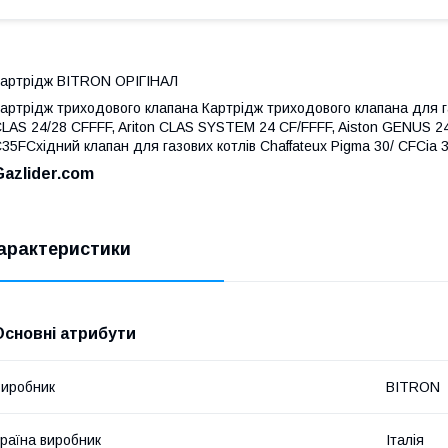
артрідж BITRON ОРІГІНАЛ
артрідж триходового клапана Картрідж триходового клапана для газо
LAS 24/28 CFFFF, Ariton CLAS SYSTEM 24 CF/FFFF, Aiston GENUS 2
35FCхідний клапан для газових котлів Chaffateux Pigma 30/ CFCia 3
Gazlider.com
арактеристики
Основні атрибути
иробник
BITRON
раїна виробник
Італія