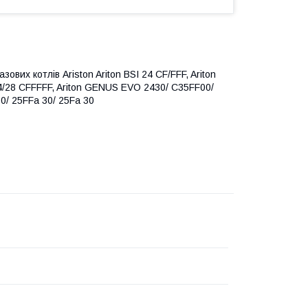
вих котлів Ariston Ariton BSI 24 CF/FFF, Ariton
4/28 CFFFFF, Ariton GENUS EVO 2430/ C35FF00/
0/ 25FFa 30/ 25Fa 30