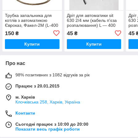
Трубка запальника для
Дріт для автоматики sit
Дріт
котлів з автоматикою
630 2/4 мм (кабель п'єза
630 
Євроказ, Факел-2М (L-400
розпалювання) L — 400
розп
мм, діаметр 4 мм)
мм
мм
150
45
45
₴
₴
Купити
Купити
Про нас
98% позитивних з 1082 відгуків за рік
Працює з 20.01.2015
м. Харків
Клочкiвська 258, Харків, Україна
Контакти
Сьогодні працює з 10:00 до 20:00
Показати весь графік роботи