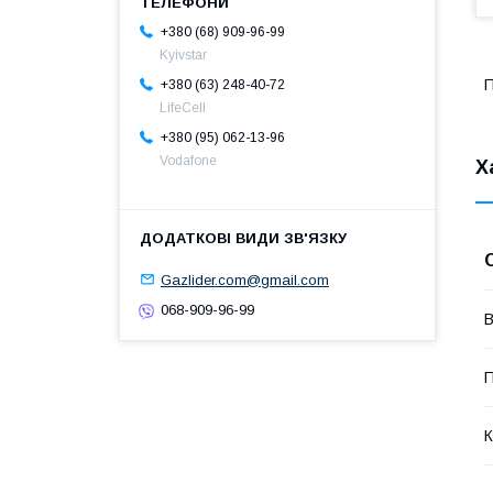
+380 (68) 909-96-99
Kyivstar
П
+380 (63) 248-40-72
LifeCell
+380 (95) 062-13-96
Vodafone
Х
Gazlider.com@gmail.com
068-909-96-99
В
П
К