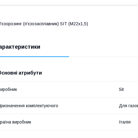
'єзорозинг (п'єзозасплавник) SIT (М22х1,5)
арактеристики
Основні атрибути
иробник
Sit
ризначення комплектуючого
Для газов
раїна виробник
Італія