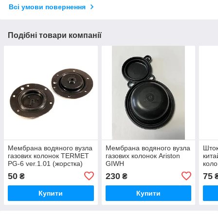
Всі умови повернення
Подібні товари компанії
Мембрана водяного вузла
Мембрана водяного вузла
Шток
газових колонок TERMET
газових колонок Ariston
кита
PG-6 ver.1.01 (жорстка)
GIWH
коло
мм)
50
230
75
₴
₴
Купити
Купити