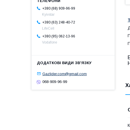
+380 (68) 909-96-99
Kyivstar
+380 (63) 248-40-72
Д
LifeCell
П
+380 (95) 062-13-96
Vodafone
П
Gazlider.com@gmail.com
068-909-96-99
Х
К