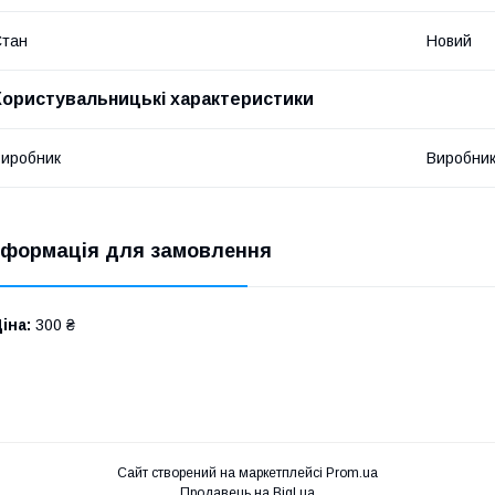
Стан
Новий
Користувальницькі характеристики
иробник
Виробни
нформація для замовлення
іна:
300 ₴
Сайт створений на маркетплейсі
Prom.ua
Продавець на Bigl.ua