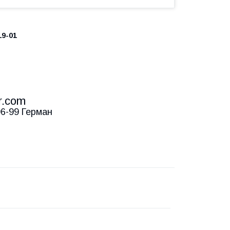
19-01
r.com
-96-99 Герман