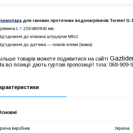
Термопара
для газових проточних водонагрівачів Termet G-
овжина L = 220/480/840 мм;
ід'єднання до клапана штуцером М8х1
ід'єднання до датчика — ножові клеми (мама)
Gazlide
Більше товарів можете подивитися на сайті
На всі позиції діють гуртові пропозиції! тіла: 068-909
арактеристики
Основні
раїна виробник
Україна