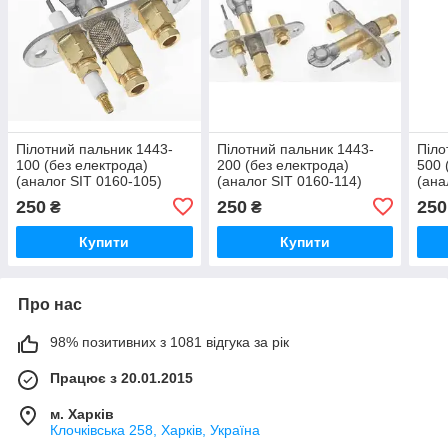
Пілотний пальник 1443-
Пілотний пальник 1443-
Піло
100 (без електрода)
200 (без електрода)
500 
(аналог SIT 0160-105)
(аналог SIT 0160-114)
(ана
250
250
250
₴
₴
Купити
Купити
Про нас
98% позитивних з 1081 відгука за рік
Працює з 20.01.2015
м. Харків
Клочкiвська 258, Харків, Україна