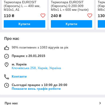
Термопара EUROSIT
Термопара EUROSIT
Тер
(Євросить) L — 400 мм,
(Євросить) 0.200.009
(Євр
M10x1, A1
M9x1 L = 600 мм (Італія)
M8x1
ОРИГИНАЛ
110
240
130
₴
₴
Купити
Купити
Про нас
98% позитивних з 1083 відгуків за рік
Працює з 20.01.2015
м. Харків
Клочкiвська 258, Харків, Україна
Контакти
Сьогодні працює з 10:00 до 20:00
Показати весь графік роботи
Про нас