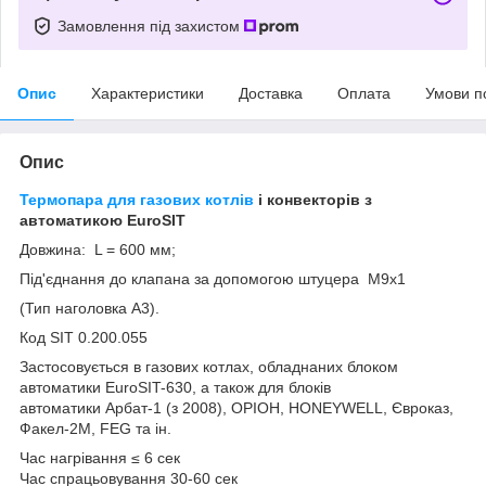
Замовлення під захистом
Опис
Характеристики
Доставка
Оплата
Умови п
Опис
Термопара для газових котлів
і конвекторів з
автоматикою EuroSIT
Довжина: L = 600 мм;
Під'єднання до клапана за допомогою штуцера М9х1
(Тип наголовка А3).
Код SIT 0.200.055
Застосовується в газових котлах, обладнаних блоком
автоматики EuroSIT-630, а також для блоків
автоматики Арбат-1 (з 2008), ОРІОН, HONEYWELL, Євроказ,
Факел-2М, FEG та ін.
Час нагрівання ≤ 6 сек
Час спрацьовування 30-60 сек