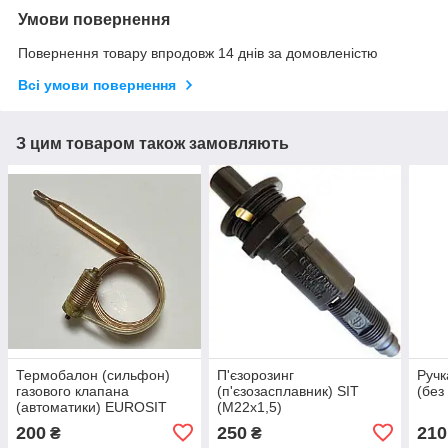
Умови повернення
Повернення товару впродовж 14 днів за домовленістю
Всі умови повернення
З цим товаром також замовляють
Термобалон (сильфон)
П'єзорозинг
Ручк
газового клапана
(п'єзозасплавник) SIT
(без
(автоматики) EUROSIT
(М22х1,5)
630 (котловий)
200
250
210
₴
₴