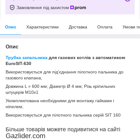
Замовлення під захистом
Опис
Характеристики
Доставка
Оплата
Умови п
Опис
Трубка запальника
для газових котлів з автоматикою
EuroSIT-630
Використовується для під'єднання пілотного пальника до
газового клапана;
Довжина L = 600 мм; Діаметр Ø 4 мм; Різь кріпильних
штуцерів М10х1
Укомплектована необхідними для монтажу гайками і
ніпелем;
Використовується для пілотного пальника серій SIT 160
Більше товарів можете подивитися на сайті
Gazlider.com