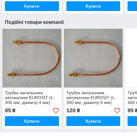
Купити
Купити
Подібні товари компанії
Трубка запальника
Трубка запальника
Труб
автоматики EUROSIT (L-
автоматики EUROSIT (L-
авто
300 мм, діаметр 4 мм)
300 мм, діаметр 6 мм)
400 
85
120
95
₴
₴
Купити
Купити