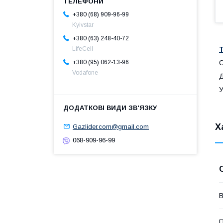
+380 (68) 909-96-99
Kyivstar
+380 (63) 248-40-72
LifeCell
С
+380 (95) 062-13-96
Vodafone
Д
У
Х
Gazlider.com@gmail.com
068-909-96-99
В
П