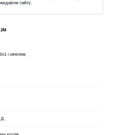
окидаючи сайту.
л-2М
;
10х1 і ніпелем;
ТД
их котлів