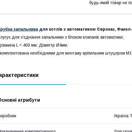
будь-який товар не п
Трубка запальника
для котлів з автоматикою Євроказ, Факе
лугує для з'єднання запальники з блоком клапанів автоматики
овжина L = 400 мм; Діаметр Ø4мм;
комплектована необхідними для монтажу кріпильним штуцером М
арактеристики
Основні атрибути
иробник
Україна 
ризначення комплектуючого
Для газов