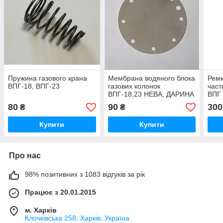
Пружина газового крана
Мембрана водяного блока
Ремк
ВПГ-18, ВПГ-23
газових колонок
част
ВПГ-18,23 НЕВА, ДАРИНА
ВПГ 
(діаметр 90 мм)
80
90
300
₴
₴
Купити
Купити
Про нас
98% позитивних з 1083 відгуків за рік
Працює з 20.01.2015
м. Харків
Клочкiвська 258, Харків, Україна