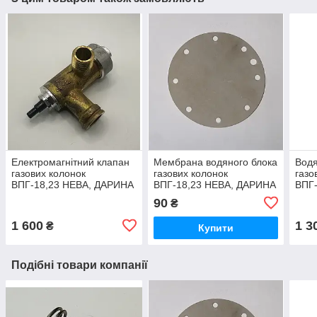
Електромагнітний клапан
Мембрана водяного блока
Водя
газових колонок
газових колонок
газо
ВПГ-18,23 НЕВА, ДАРИНА
ВПГ-18,23 НЕВА, ДАРИНА
ВПГ
(діаметр 90 мм)
(лат
90
₴
1 600
1 3
₴
Купити
Подібні товари компанії