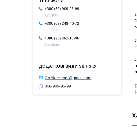
+380 (68) 909-96-99
Д
Kyivstar
п
+380 (63) 248-40-72
к
LifeCell
Н
+380 (95) 062-13-96
з
Vodafone
в
К
к
н
л
Gazlider.com@gmail.com
068-909-96-99
Х