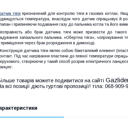
атчик тяги
призначений для контролю тяги в газових котлах. Якщо
ідвищується температура, внаслідок чого датчик спрацьовує й р
лапан і припиняючи подавання газу до пальника котла та його вимк
есправність або брак датчика тяги може призвести до такого
адування запаального пальника. «Обертна тяга», «опрокування т
 приміщення через брак розрядження в димоході.
онструкція датчика тяги являє собою біметалевий елемент (пласти
онтакт. Під час нагрівання пластини до певної температури спраць
ерухомого, створюючи у такий спосіб розрив електричного ланцюга
анцюг.
Gazlide
Більше товарів можете подивитися на сайті
На всі позиції діють гуртові пропозиції! тіла: 068-909
арактеристики