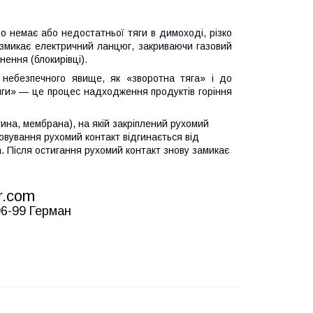
 немає або недостатньої тяги в димоході, різко
озмикає електричний ланцюг, закриваючи газовий
нення (блокирівці).
 небезпечного явище, як «зворотна тяга» і до
яги» — це процес надходження продуктів горіння
на, мембрана), на якій закріплений рухомий
овування рухомий контакт відгинається від
. Після остигання рухомий контакт знову замикає
r.com
-96-99 Герман