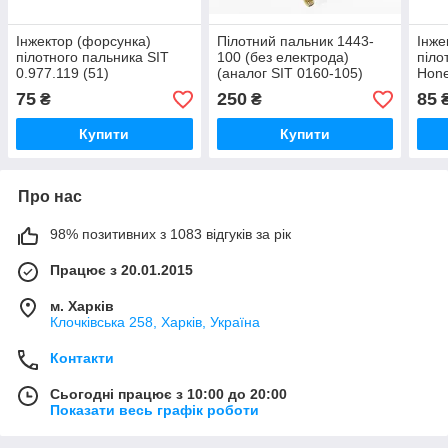
Інжектор (форсунка)
Пілотний пальник 1443-
Інже
пілотного пальника SIT
100 (без електрода)
піло
0.977.119 (51)
(аналог SIT 0160-105)
Hone
75
250
85
₴
₴
Купити
Купити
Про нас
98% позитивних з 1083 відгуків за рік
Працює з 20.01.2015
м. Харків
Клочкiвська 258, Харків, Україна
Контакти
Сьогодні працює з 10:00 до 20:00
Показати весь графік роботи