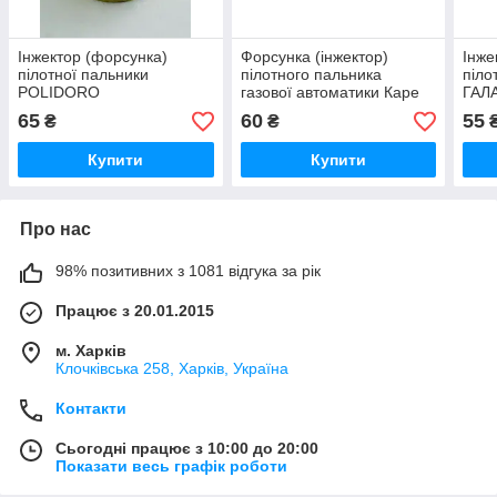
Інжектор (форсунка)
Форсунка (інжектор)
Інже
пілотної пальники
пілотного пальника
піло
POLIDORO
газової автоматики Каре
ГАЛА
65
60
55
₴
₴
Купити
Купити
Про нас
98% позитивних з 1081 відгука за рік
Працює з 20.01.2015
м. Харків
Клочкiвська 258, Харків, Україна
Контакти
Сьогодні працює з 10:00 до 20:00
Показати весь графік роботи