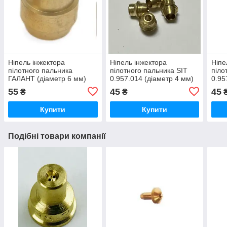
Ніпель інжектора
Ніпель інжектора
Ніпе
пілотного пальника
пілотного пальника SIT
піло
ГАЛАНТ (діаметр 6 мм)
0.957.014 (діаметр 4 мм)
0.95
55
45
45
₴
₴
Купити
Купити
Подібні товари компанії