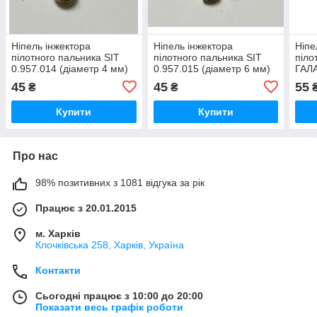
Ніпель інжектора
Ніпель інжектора
Ніпе
пілотного пальника SIT
пілотного пальника SIT
піло
0.957.014 (діаметр 4 мм)
0.957.015 (діаметр 6 мм)
ГАЛА
45
45
55
₴
₴
Купити
Купити
Про нас
98% позитивних з 1081 відгука за рік
Працює з 20.01.2015
м. Харків
Клочкiвська 258, Харків, Україна
Контакти
Сьогодні працює з 10:00 до 20:00
Показати весь графік роботи