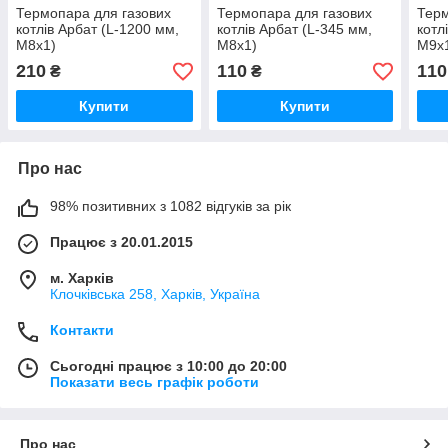
Термопара для газових
Термопара для газових
Терм
котлів Арбат (L-1200 мм,
котлів Арбат (L-345 мм,
котл
М8х1)
М8х1)
М9х
210
110
110
₴
₴
Купити
Купити
Про нас
98% позитивних з 1082 відгуків за рік
Працює з 20.01.2015
м. Харків
Клочкiвська 258, Харків, Україна
Контакти
Сьогодні працює з 10:00 до 20:00
Показати весь графік роботи
Про нас