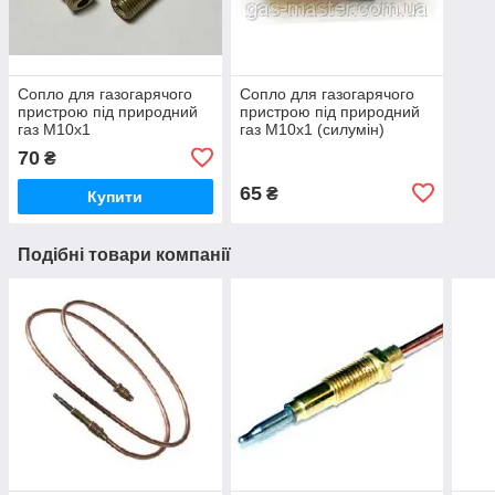
Сопло для газогарячого
Сопло для газогарячого
пристрою під природний
пристрою під природний
газ М10х1
газ М10х1 (силумін)
70
₴
65
₴
Купити
Подібні товари компанії