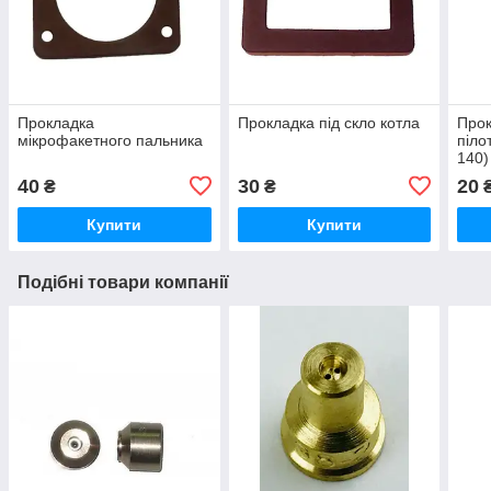
Прокладка
Прокладка під скло котла
Прок
мікрофакетного пальника
піло
140)
40
30
20
₴
₴
Купити
Купити
Подібні товари компанії