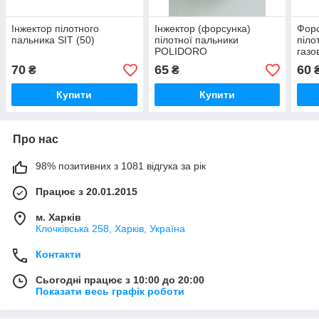
Інжектор пілотного
Інжектор (форсунка)
Форс
пальника SIT (50)
пілотної пальники
піло
POLIDORO
газо
70
65
60
₴
₴
Купити
Купити
Про нас
98% позитивних з 1081 відгука за рік
Працює з 20.01.2015
м. Харків
Клочкiвська 258, Харків, Україна
Контакти
Сьогодні працює з 10:00 до 20:00
Показати весь графік роботи