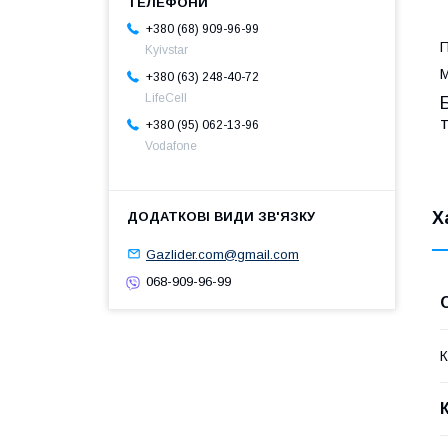
+380 (68) 909-96-99
П
Kyivstar
М
+380 (63) 248-40-72
LifeCell
т
+380 (95) 062-13-96
Vodafone
Х
Gazlider.com@gmail.com
068-909-96-99
К