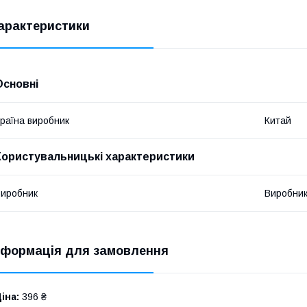
арактеристики
Основні
раїна виробник
Китай
Користувальницькі характеристики
иробник
Виробни
нформація для замовлення
іна:
396 ₴