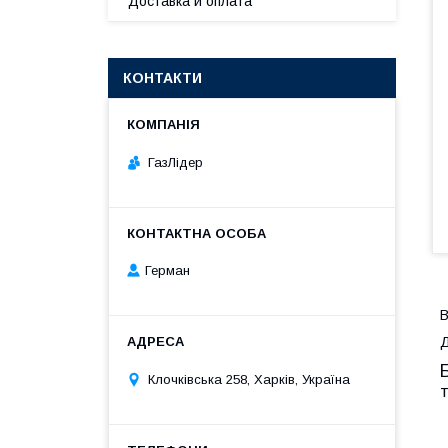
Доставка и оплата
КОНТАКТИ
ГазЛiдер
Герман
В
Д
Клочкiвська 258, Харків, Україна
т