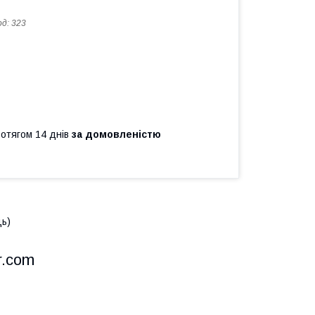
од:
323
ротягом 14 днів
за домовленістю
ць)
r.com