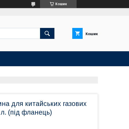
Кошик
Кошик
на для китайських газових
 л. (під фланець)