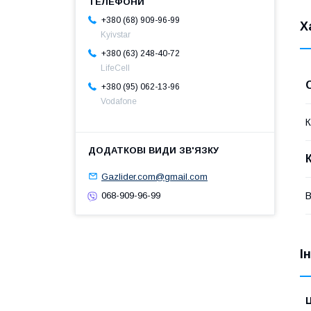
+380 (68) 909-96-99
Х
Kyivstar
+380 (63) 248-40-72
LifeCell
+380 (95) 062-13-96
Vodafone
К
Gazlider.com@gmail.com
В
068-909-96-99
І
Ц