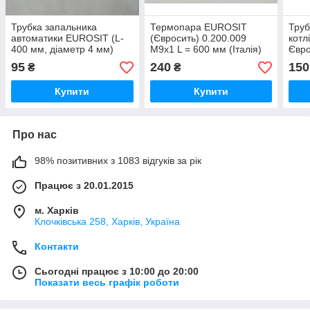
Трубка запальника
Термопара EUROSIT
Труб
автоматики EUROSIT (L-
(Євросить) 0.200.009
котл
400 мм, діаметр 4 мм)
M9x1 L = 600 мм (Італія)
Євро
ОРИГИНАЛ
мм, 
95
240
150
₴
₴
Купити
Купити
Про нас
98% позитивних з 1083 відгуків за рік
Працює з 20.01.2015
м. Харків
Клочкiвська 258, Харків, Україна
Контакти
Сьогодні працює з 10:00 до 20:00
Показати весь графік роботи