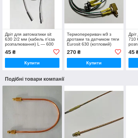
Дріт для автоматики sit
Термопереривач м9 з
Дріт
630 2/2 мм (кабель п'єза
дротами та датчиком тяги
710 
розпалювання) L — 600
Eurosit 630 (котловий)
роз
мм
45
270
45
₴
₴
Купити
Купити
Подібні товари компанії