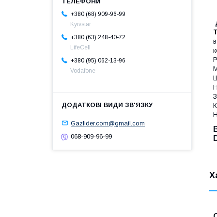
+380 (68) 909-96-99
Kyivstar
+380 (63) 248-40-72
в
LifeCell
к
Р
+380 (95) 062-13-96
М
Vodafone
Ш
Н
З
К
Н
Gazlider.com@gmail.com
068-909-96-99
Х