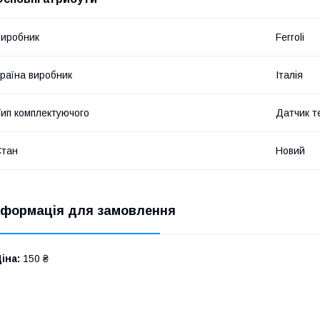
иробник
Ferroli
раїна виробник
Італія
ип комплектуючого
Датчик т
Стан
Новий
нформація для замовлення
іна:
150 ₴