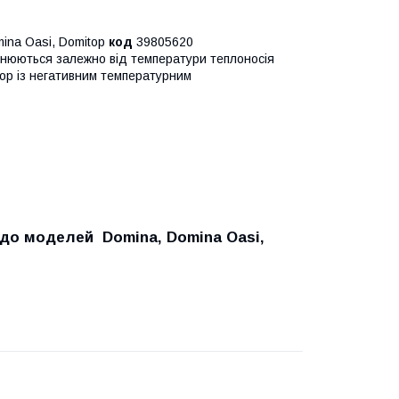
ina Oasi, Domitop
код
39805620
інюються залежно від температури теплоносія
тор із негативним температурним
 до моделей Domina, Domina Oasi,