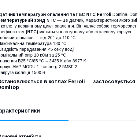
Датчик температури опалення та ГВС NTC Ferroli
Domina, Dom
Температурний зонд NTC —
це датчик
,
Характеристики якого зм
 котле, у первинному циклі опалення. Він являє собою терморезис
оефіцієнтом
(NTC)
міститься в латунному або сталевому корпусі.
обочий діапазон — від 20° до 110 °C
аксимальна температура 130 °C
видкість передавання <5 сек у воді
омінальний опір 10 кОм за 25 °C
начення B25 °C/85 °C = 3435 К або 3977 К
орпус AMP MODU 1-Lumberg 2.5MSF 2
апруга ізоляції 1500 В
Встановлюється в котлах Ferroli ― застосовується
Domitop
арактеристики
Основні атрибути