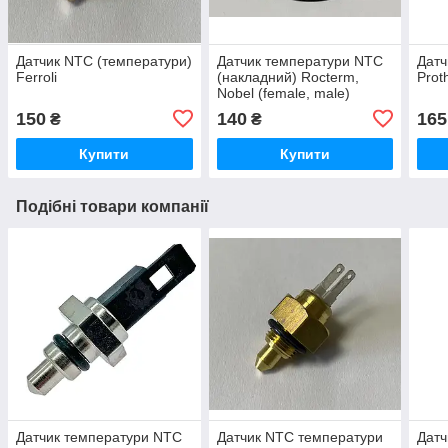
Датчик NTC (температури)
Датчик температури NTC
Датч
Ferroli
(накладний) Rocterm,
Prot
Nobel (female, male)
150
140
165
₴
₴
Купити
Купити
Подібні товари компанії
Датчик температури NTC
Датчик NTC температури
Датч