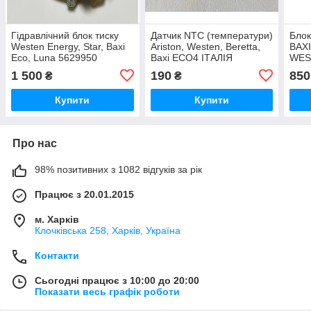
Гідравлічний блок тиску
Датчик NTC (температури)
Блок
Westen Energy, Star, Baxi
Ariston, Westen, Beretta,
BAXI
Eco, Luna 5629950
Baxi ECO4 IТАЛIЯ
WES
ENE
1 500
190
850
₴
₴
8511
Купити
Купити
Про нас
98% позитивних з 1082 відгуків за рік
Працює з 20.01.2015
м. Харків
Клочкiвська 258, Харків, Україна
Контакти
Сьогодні працює з 10:00 до 20:00
Показати весь графік роботи